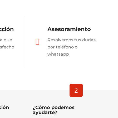
cción
Asesoramiento
a que

Resolvemos tus dudas
isfecho
por teléfono o
whatsapp
ción
¿Cómo podemos
ayudarte?