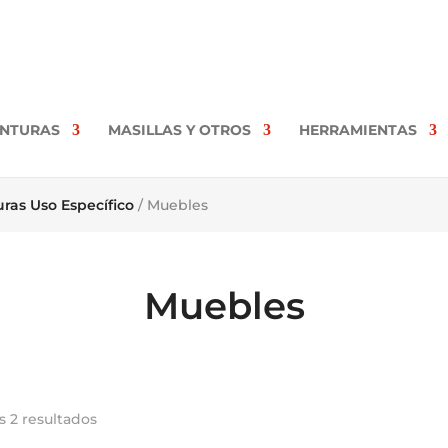
INTURAS
MASILLAS Y OTROS
HERRAMIENTAS
uras Uso Específico
/ Muebles
Muebles
s 2 resultados