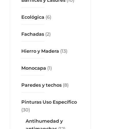
Barnices y Lasures
(10)
Ecológica
(6)
Fachadas
(2)
Hierro y Madera
(13)
Monocapa
(1)
Paredes y techos
(8)
Pinturas Uso Específico
(30)
Antihumedad y
antimanchas
(12)