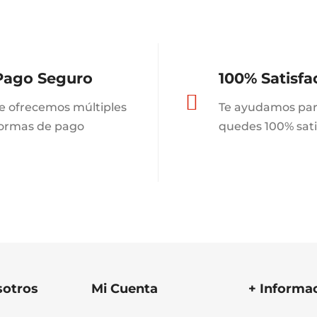
Pago Seguro
100% Satisfa

e ofrecemos múltiples
Te ayudamos par
ormas de pago
quedes 100% sat
sotros
Mi Cuenta
+ Informa