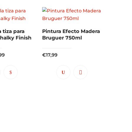
a tiza para
Pintura Efecto Madera
halky Finish
Bruguer 750ml
Rango
,99
€
17,99
de
precios:
Este
desde
producto
€5,25
tiene
hasta
múltiples
€16,99
variantes.
Las
opciones
se