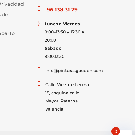
Privacidad

96 138 31 29
s de
}
Lunes a Viernes
9:00–13:30 y 17:30 a
eparto
20:00
Sábado
9:00.13:30

info@pinturasgauden.com

Calle Vicente Lerma
15, esquina calle
Mayor, Paterna.
Valencia
0